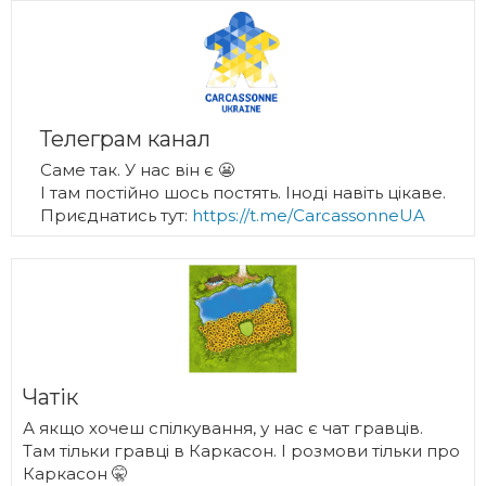
Телеграм канал
Саме так. У нас він є 😬
І там постійно шось постять. Іноді навіть цікаве.
Приєднатись тут:
https://t.me/CarcassonneUA
Чатік
А якщо хочеш спілкування, у нас є чат гравців.
Там тільки гравці в Каркасон. І розмови тільки про
Каркасон 🤫