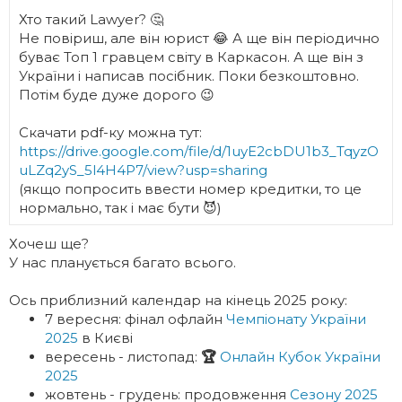
Хто такий Lawyer? 🤔
Не повіриш, але він юрист 😂 А ще він періодично
буває Топ 1 гравцем світу в Каркасон. А ще він з
України і написав посібник. Поки безкоштовно.
Потім буде дуже дорого 😉
Скачати pdf-ку можна тут:
https://drive.google.com/file/d/1uyE2cbDU1b3_TqyzO
uLZq2yS_5l4H4P7/view?usp=sharing
(якщо попросить ввести номер кредитки, то це
нормально, так і має бути 😈)
Хочеш ще?
У нас планується багато всього.
Ось приблизний календар на кінець 2025 року:
7 вересня: фінал офлайн
Чемпіонату України
2025
в Києві
вересень - листопад:
🏆
Онлайн Кубок України
2025
жовтень - грудень: продовження
Сезону 2025